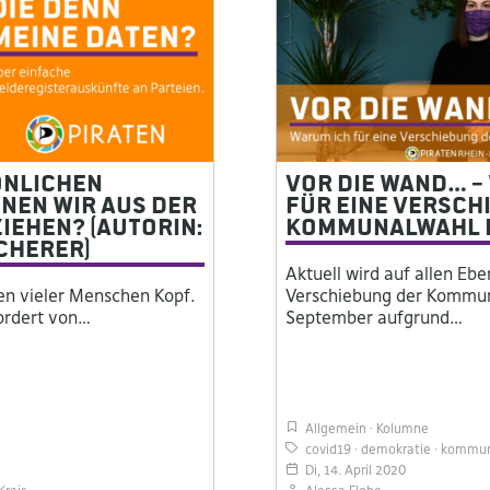
önlichen
Vor die Wand… –
nen wir aus der
für eine Versch
iehen? (Autorin:
Kommunalwahl 
cherer)
Aktuell wird auf allen Eb
ben vieler Menschen Kopf.
Verschiebung der Kommu
fordert von…
September aufgrund…
Allgemein
Kolumne
covid19
demokratie
kommun
Di, 14. April 2020