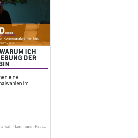
 Warum ich
iebung der
bin
enen eine
nalwahlen im
alwahl
kommune
Piraten
wahlkampf