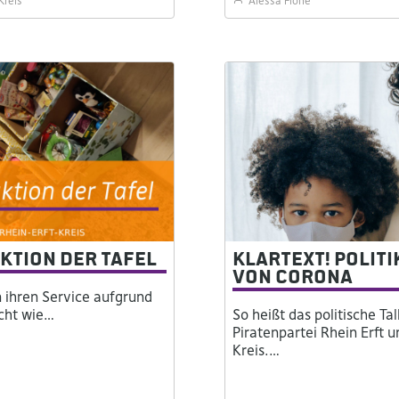
Kreis
Alessa Flohe
ktion der Tafel
Klartext! Politik
von Corona
n ihren Service aufgrund
icht wie…
So heißt das politische T
Piratenpartei Rhein Erft 
Kreis.…