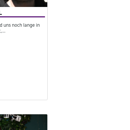
l
 uns noch lange in
t,…