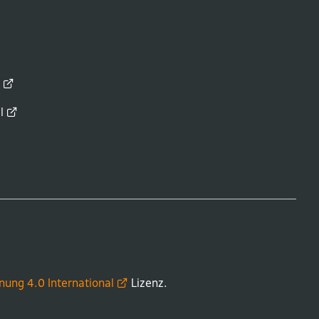
d
l
nung 4.0
International
Lizenz.