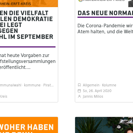
en die Vielfalt
Das neue Norma
len Demokratie
ei legt
Die Corona-Pandemie wird
gegen
Atem halten, und die Wel
l im September
 hat heute Vorgaben zur
fstellungsversammlungen
röffentlicht.…
ommunalwahl
kommune
Piraten
wahlkampf
Allgemein
Kolumne
So, 26. April 2020
Kreis
Jannis Milios