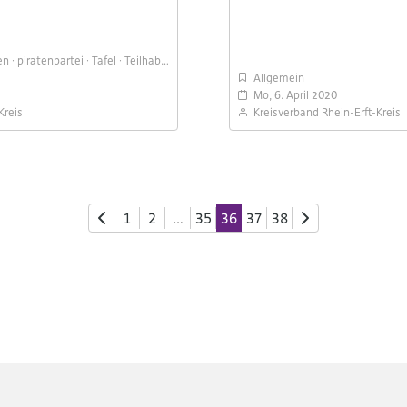
en
piratenpartei
Tafel
Teilhabe
Würde
Allgemein
Mo, 6. April 2020
Kreis
Kreisverband Rhein-Erft-Kreis
1
2
…
35
36
37
38