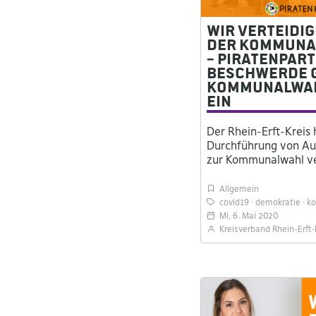
Wir verteidig
der kommuna
– Piratenpart
Beschwerde 
Kommunalwah
ein
Der Rhein-Erft-Kreis
Durchführung von Au
zur Kommunalwahl ve
Allgemein
covid19
demokratie
k
Mi, 6. Mai 2020
Kreisverband Rhein-Erft-