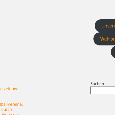
Unsere
Wahlpr
Suchen
eizeit und
ßballvereine:
e durch
höhung der