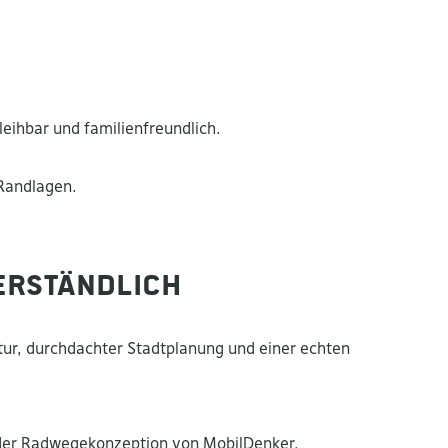
eihbar und familienfreundlich.
 Randlagen.
verständlich
ktur, durchdachter Stadtplanung und einer echten
 der Radwegekonzeption von MobilDenker.