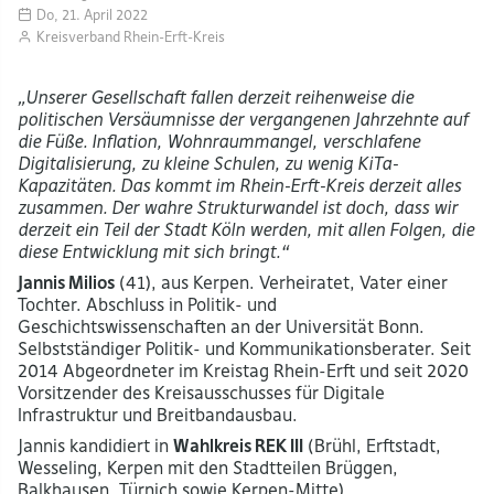
Do, 21. April 2022
Kreisverband Rhein-Erft-Kreis
„Unserer Gesellschaft fallen derzeit reihenweise die
politischen Versäumnisse der vergangenen Jahrzehnte auf
die Füße. Inflation, Wohnraummangel, verschlafene
Digitalisierung, zu kleine Schulen, zu wenig KiTa-
Kapazitäten. Das kommt im Rhein-Erft-Kreis derzeit alles
zusammen. Der wahre Strukturwandel ist doch, dass wir
derzeit ein Teil der Stadt Köln werden, mit allen Folgen, die
diese Entwicklung mit sich bringt.“
Jannis Milios
(41), aus Kerpen. Verheiratet, Vater einer
Tochter. Abschluss in Politik- und
Geschichtswissenschaften an der Universität Bonn.
Selbstständiger Politik- und Kommunikationsberater. Seit
2014 Abgeordneter im Kreistag Rhein-Erft und seit 2020
Vorsitzender des Kreisausschusses für Digitale
Infrastruktur und Breitbandausbau.
Jannis kandidiert in
Wahlkreis REK III
(Brühl, Erftstadt,
Wesseling, Kerpen mit den Stadtteilen Brüggen,
Balkhausen, Türnich sowie Kerpen-Mitte).