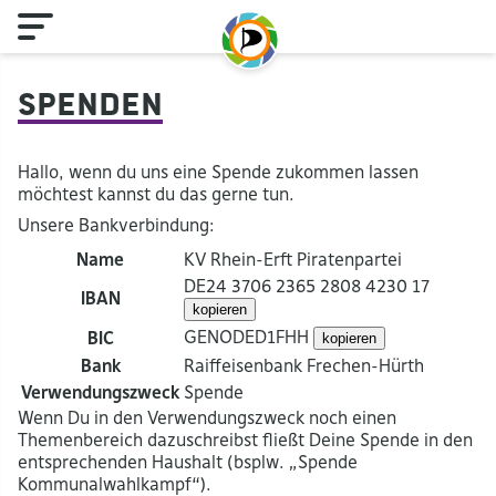
Spenden
Hallo, wenn du uns eine Spende zukommen lassen
möchtest kannst du das gerne tun.
Unsere Bankverbindung:
Name
KV Rhein-Erft Piratenpartei
DE24
3706
2365
2808
4230
17
IBAN
kopieren
GENODED1FHH
BIC
kopieren
Bank
Raiffeisenbank Frechen-Hürth
Verwendungszweck
Spende
Wenn Du in den Verwendungszweck noch einen
Themenbereich dazuschreibst fließt Deine Spende in den
entsprechenden Haushalt (bsplw. „Spende
Kommunalwahlkampf“).