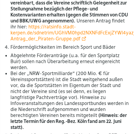
vereinbart, dass die Vereine schriftlich Gelegenheit zur
Stellungnahme bezüglich der Pflege- und
Kostenvarianten erhalten (gegen die Stimmen von CDU
und BBK/UWG angenommen).
Unseren Antrag findet
ihr hier:
https://ratsinfo.stadt-
kerpen.de/sdnetrim/UGhVM0hpd2NXNFdFcExjZYWl4yaz
Antrag_der_Piraten-Gruppe.pdf
4. Fördermöglichkeiten im Bereich Sport und Bäder
Abgelehnte Förderanträge (u.a. für den Sportplatz
Buir) sollen nach Überarbeitung erneut eingereicht
werden.
Bei der „NRW-Sportmilliarde“ (200 Mio. € für
Vereinssportstätten) ist die Stadt weitgehend außen
vor, da die Sportstätten im Eigentum der Stadt und
nicht der Vereine sind (es sei denn, es liegen
langfristige Pachtverträge vor). Hinweise zu
Infoveranstaltungen des Landessportbundes werden in
die Niederschrift aufgenommen und wurden
berechtigten Vereinen bereits mitgeteilt
(Hinweis: der
letzte Termin für den Reg.-Bez. Köln fand am 22. Juni
statt).