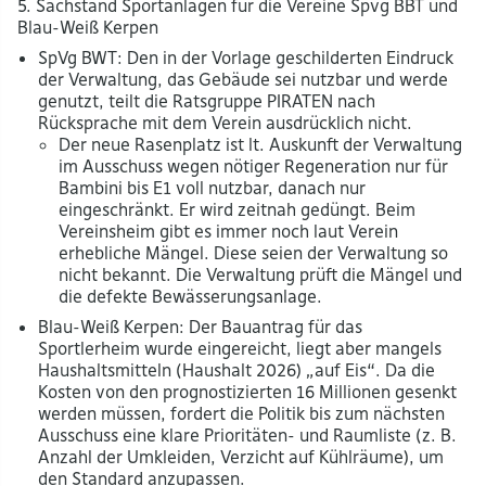
5. Sachstand Sportanlagen für die Vereine Spvg BBT und
Blau-Weiß Kerpen
SpVg BWT: Den in der Vorlage geschilderten Eindruck
der Verwaltung, das Gebäude sei nutzbar und werde
genutzt, teilt die Ratsgruppe PIRATEN nach
Rücksprache mit dem Verein ausdrücklich nicht.
Der neue Rasenplatz ist lt. Auskunft der Verwaltung
im Ausschuss wegen nötiger Regeneration nur für
Bambini bis E1 voll nutzbar, danach nur
eingeschränkt. Er wird zeitnah gedüngt. Beim
Vereinsheim gibt es immer noch laut Verein
erhebliche Mängel. Diese seien der Verwaltung so
nicht bekannt. Die Verwaltung prüft die Mängel und
die defekte Bewässerungsanlage.
Blau-Weiß Kerpen: Der Bauantrag für das
Sportlerheim wurde eingereicht, liegt aber mangels
Haushaltsmitteln (Haushalt 2026) „auf Eis“. Da die
Kosten von den prognostizierten 16 Millionen gesenkt
werden müssen, fordert die Politik bis zum nächsten
Ausschuss eine klare Prioritäten- und Raumliste (z. B.
Anzahl der Umkleiden, Verzicht auf Kühlräume), um
den Standard anzupassen.