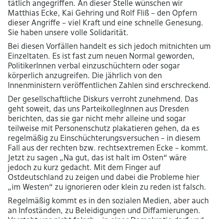
tätlich angegriffen. An dieser Stelle wünschen wir
Matthias Ecke, Kai Gehring und Rolf Fliß – den Opfern
dieser Angriffe – viel Kraft und eine schnelle Genesung.
Sie haben unsere volle Solidarität.
Bei diesen Vorfällen handelt es sich jedoch mitnichten um
Einzeltaten. Es ist fast zum neuen Normal geworden,
PolitikerInnen verbal einzuschüchtern oder sogar
körperlich anzugreifen. Die jährlich von den
Innenministern veröffentlichen Zahlen sind erschreckend.
Der gesellschaftliche Diskurs verroht zunehmend. Das
geht soweit, das uns ParteikollegInnen aus Dresden
berichten, das sie gar nicht mehr alleine und sogar
teilweise mit Personenschutz plakatieren gehen, da es
regelmäßig zu Einschüchterungsversuchen – in diesem
Fall aus der rechten bzw. rechtsextremen Ecke – kommt.
Jetzt zu sagen „Na gut, das ist halt im Osten“ wäre
jedoch zu kurz gedacht. Mit dem Finger auf
Ostdeutschland zu zeigen und dabei die Probleme hier
„im Westen“ zu ignorieren oder klein zu reden ist falsch.
Regelmäßig kommt es in den sozialen Medien, aber auch
an Infoständen, zu Beleidigungen und Diffamierungen.