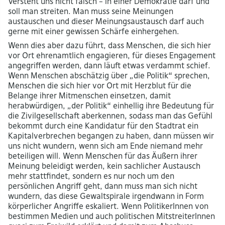
Versteht uns nicht falsch – in einer Demokratie darf und
soll man streiten. Man muss seine Meinungen
austauschen und dieser Meinungsaustausch darf auch
gerne mit einer gewissen Schärfe einhergehen.
Wenn dies aber dazu führt, dass Menschen, die sich hier
vor Ort ehrenamtlich engagieren, für dieses Engagement
angegriffen werden, dann läuft etwas verdammt schief.
Wenn Menschen abschätzig über „die Politik“ sprechen,
Menschen die sich hier vor Ort mit Herzblut für die
Belange ihrer Mitmenschen einsetzen, damit
herabwürdigen, „der Politik“ einhellig ihre Bedeutung für
die Zivilgesellschaft aberkennen, sodass man das Gefühl
bekommt durch eine Kandidatur für den Stadtrat ein
Kapitalverbrechen begangen zu haben, dann müssen wir
uns nicht wundern, wenn sich am Ende niemand mehr
beteiligen will. Wenn Menschen für das Äußern ihrer
Meinung beleidigt werden, kein sachlicher Austausch
mehr stattfindet, sondern es nur noch um den
persönlichen Angriff geht, dann muss man sich nicht
wundern, das diese Gewaltspirale irgendwann in Form
körperlicher Angriffe eskaliert. Wenn PolitikerInnen von
bestimmen Medien und auch politischen MitstreiterInnen