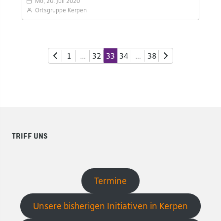
Mo, 20. Juli 2020
Ortsgruppe Kerpen
1
…
32
33
34
…
38
Triff uns
Termine
Unsere bisherigen Initiativen in Kerpen