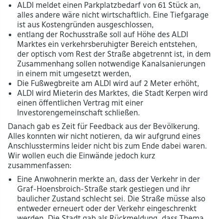
ALDI meldet einen Parkplatzbedarf von 61 Stück an,
alles andere wäre nicht wirtschaftlich. Eine Tiefgarage
ist aus Kostengründen ausgeschlossen,
entlang der Rochusstraße soll auf Höhe des ALDI
Marktes ein verkehrsberuhigter Bereich entstehen,
der optisch vom Rest der Straße abgetrennt ist, in dem
Zusammenhang sollen notwendige Kanalsanierungen
in einem mit umgesetzt werden,
Die Fußwegbreite am ALDI wird auf 2 Meter erhöht,
ALDI wird Mieterin des Marktes, die Stadt Kerpen wird
einen öffentlichen Vertrag mit einer
Investorengemeinschaft schließen.
Danach gab es Zeit für Feedback aus der Bevölkerung.
Alles konnten wir nicht notieren, da wir aufgrund eines
Anschlusstermins leider nicht bis zum Ende dabei waren.
Wir wollen euch die Einwände jedoch kurz
zusammenfassen:
Eine Anwohnerin merkte an, dass der Verkehr in der
Graf-Hoensbroich-Straße stark gestiegen und ihr
baulicher Zustand schlecht sei. Die Straße müsse also
entweder erneuert oder der Verkehr eingeschrenkt
werden. Die Stadt gab als Rückmeldung, dass Thema