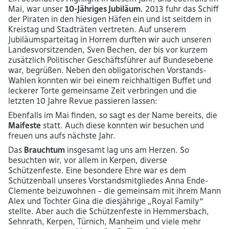
Mai, war unser
10-Jähriges Jubiläum.
2013 fuhr das Schiff
der Piraten in den hiesigen Häfen ein und ist seitdem in
Kreistag und Stadträten vertreten. Auf unserem
Jubiläumsparteitag in Horrem durften wir auch unseren
Landesvorsitzenden, Sven Bechen, der bis vor kurzem
zusätzlich Politischer Geschäftsführer auf Bundesebene
war, begrüßen. Neben den obligatorischen Vorstands-
Wahlen konnten wir bei einem reichhaltigen Buffet und
leckerer Torte gemeinsame Zeit verbringen und die
letzten 10 Jahre Revue passieren lassen:
Ebenfalls im Mai finden, so sagt es der Name bereits, die
Maifeste
statt. Auch diese konnten wir besuchen und
freuen uns aufs nächste Jahr.
Das
Brauchtum
insgesamt lag uns am Herzen. So
besuchten wir, vor allem in Kerpen, diverse
Schützenfeste. Eine besondere Ehre war es dem
Schützenball unseres Vorstandsmitgliedes Anna Ende-
Clemente beizuwohnen – die gemeinsam mit ihrem Mann
Alex und Tochter Gina die diesjährige „Royal Family“
stellte. Aber auch die Schützenfeste in Hemmersbach,
Sehnrath, Kerpen, Türnich, Manheim und viele mehr