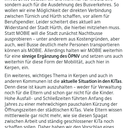
sondern auch für die Ausdehnung des Busverkehres. So
wollen wir eine Möglichkeit der direkten Verbindung
zwischen Türnich und Hürth schaffen, vor allem für
Berufspendler. Leider scheitert dies aktuell am
Widerstand der Stadt Hürth, die hierbei mitziehen muss.
Statt MOBIE will die Stadt zunächst Nachtbusse
ausprobieren – unter anderem aus Kostengründen, aber
auch, weil Busse deutlich mehr Personen transportieren
können als MOBIE. Allerdings halten wir MOBIE weiterhin
für eine
sinnige Ergänzung des ÖPNV
und setzen uns auch
weiterhin für diese Form der Mobilität, auch hier in
Kerpen, ein.
Ein weiteres, wichtiges Thema in Kerpen und auch in
anderen Kommunen ist die
aktuelle Situation in den KiTas
.
Denn diese ist kaum auszuhalten – weder für Verwaltung
noch für die Eltern und schon gar nicht für die Kinder.
Hohe Ausfall- und Schließzeiten führten Anfang des
Jahres zu einer mehrwöchigen pauschalen Kürzung der
Öffnungszeiten der städtischen KiTas. Viele Eltern wissen
mittlerweile gar nicht mehr, wie sie diesen Spagat
zwischen Arbeit und ständig geschlossener KiTa noch
schaffen sollen. Daher haben wir den Vorschlag eines