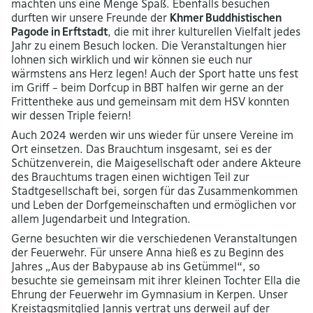
machten uns eine Menge Spaß. Ebenfalls besuchen
durften wir unsere Freunde der
Khmer Buddhistischen
Pagode in Erftstadt
, die mit ihrer kulturellen Vielfalt jedes
Jahr zu einem Besuch locken. Die Veranstaltungen hier
lohnen sich wirklich und wir können sie euch nur
wärmstens ans Herz legen! Auch der Sport hatte uns fest
im Griff – beim Dorfcup in BBT halfen wir gerne an der
Frittentheke aus und gemeinsam mit dem HSV konnten
wir dessen Triple feiern!
Auch 2024 werden wir uns wieder für unsere Vereine im
Ort einsetzen. Das Brauchtum insgesamt, sei es der
Schützenverein, die Maigesellschaft oder andere Akteure
des Brauchtums tragen einen wichtigen Teil zur
Stadtgesellschaft bei, sorgen für das Zusammenkommen
und Leben der Dorfgemeinschaften und ermöglichen vor
allem Jugendarbeit und Integration.
Gerne besuchten wir die verschiedenen Veranstaltungen
der Feuerwehr. Für unsere Anna hieß es zu Beginn des
Jahres „Aus der Babypause ab ins Getümmel“, so
besuchte sie gemeinsam mit ihrer kleinen Tochter Ella die
Ehrung der Feuerwehr im Gymnasium in Kerpen. Unser
Kreistagsmitglied Jannis vertrat uns derweil auf der