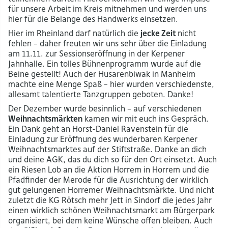
für unsere Arbeit im Kreis mitnehmen und werden uns
hier für die Belange des Handwerks einsetzen.
Hier im Rheinland darf natürlich die
jecke Zeit
nicht
fehlen – daher freuten wir uns sehr über die Einladung
am 11.11. zur Sessionseröffnung in der Kerpener
Jahnhalle. Ein tolles Bühnenprogramm wurde auf die
Beine gestellt! Auch der Husarenbiwak in Manheim
machte eine Menge Spaß – hier wurden verschiedenste,
allesamt talentierte Tanzgruppen geboten. Danke!
Der Dezember wurde besinnlich – auf verschiedenen
Weihnachtsmärkten
kamen wir mit euch ins Gespräch.
Ein Dank geht an Horst-Daniel Ravenstein für die
Einladung zur Eröffnung des wunderbaren Kerpener
Weihnachtsmarktes auf der Stiftstraße. Danke an dich
und deine AGK, das du dich so für den Ort einsetzt. Auch
ein Riesen Lob an die Aktion Horrem in Horrem und die
Pfadfinder der Merode für die Ausrichtung der wirklich
gut gelungenen Horremer Weihnachtsmärkte. Und nicht
zuletzt die KG Rötsch mehr Jett in Sindorf die jedes Jahr
einen wirklich schönen Weihnachtsmarkt am Bürgerpark
organisiert, bei dem keine Wünsche offen bleiben. Auch