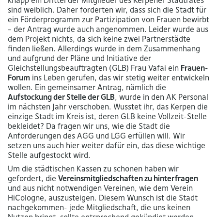
knapp ein Drittel der Mitglieder des Kerpener Stadtrates
sind weiblich. Daher forderten wir, dass sich die Stadt für
ein Förderprogramm zur Partizipation von Frauen bewirbt
– der Antrag wurde auch angenommen. Leider wurde aus
dem Projekt nichts, da sich keine zwei Partnerstädte
finden ließen. Allerdings wurde in dem Zusammenhang
und aufgrund der Pläne und Initiative der
Gleichstellungsbeauftragten (GLB) Frau Vafai ein
Frauen-
Forum
ins Leben gerufen, das wir stetig weiter entwickeln
wollen. Ein gemeinsamer Antrag, nämlich die
Aufstockung der Stelle der GLB
, wurde in den AK Personal
im nächsten Jahr verschoben. Wusstet ihr, das Kerpen die
einzige Stadt im Kreis ist, deren GLB keine Vollzeit-Stelle
bekleidet? Da fragen wir uns, wie die Stadt die
Anforderungen des AGG und LGG erfüllen will. Wir
setzen uns auch hier weiter dafür ein, das diese wichtige
Stelle aufgestockt wird.
Um die städtischen Kassen zu schonen haben wir
gefordert, die
Vereinsmitgliedschaften zu hinterfragen
und aus nicht notwendigen Vereinen, wie dem Verein
HiCologne, auszusteigen. Diesem Wunsch ist die Stadt
nachgekommen- jede Mitgliedschaft, die uns keinen