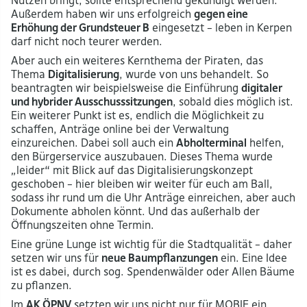
Nutzen bringt, sollte entsprechend gekündigt werden.
Außerdem haben wir uns erfolgreich
gegen eine
Erhöhung der Grundsteuer B
eingesetzt – leben in Kerpen
darf nicht noch teurer werden.
Aber auch ein weiteres Kernthema der Piraten, das
Thema
Digitalisierung
, wurde von uns behandelt. So
beantragten wir beispielsweise die Einführung
digitaler
und hybrider Ausschusssitzungen
, sobald dies möglich ist.
Ein weiterer Punkt ist es, endlich die Möglichkeit zu
schaffen, Anträge online bei der Verwaltung
einzureichen. Dabei soll auch ein
Abholterminal
helfen,
den Bürgerservice auszubauen. Dieses Thema wurde
„leider“ mit Blick auf das Digitalisierungskonzept
geschoben – hier bleiben wir weiter für euch am Ball,
sodass ihr rund um die Uhr Anträge einreichen, aber auch
Dokumente abholen könnt. Und das außerhalb der
Öffnungszeiten ohne Termin.
Eine grüne Lunge ist wichtig für die Stadtqualität – daher
setzen wir uns für
neue Baumpflanzungen
ein. Eine Idee
ist es dabei, durch sog. Spendenwälder oder Allen Bäume
zu pflanzen.
Im
AK ÖPNV
setzten wir uns nicht nur für MOBIE ein,