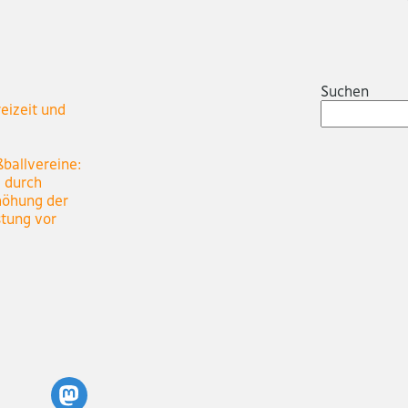
Suchen
eizeit und
ßballvereine:
e durch
höhung der
stung vor