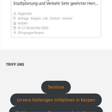
Stadtplanung und Verkehr Sehr geehrter Herr…
Allgemein
Anfrage
Kerpen
Lidl
Sindorf
Verkehr
Kerpen
Di, 17. November 2020
Ortsgruppe Kerpen
Triff uns
Termine
Unsere bisherigen Initiativen in Kerpen