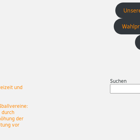
Unsere
Wahlpr
Suchen
eizeit und
ßballvereine:
e durch
höhung der
stung vor