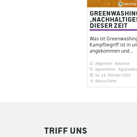
Greenwashing
„nachhaltige
dieser Zeit
Was ist Greenwashing
Kampfbegriff ist in u
angekommen und…
Allgemein
Kolumne
Agrarreform
Agrarsekto
Sa, 24. Oktober 2020
Alessa Flohe
Triff uns