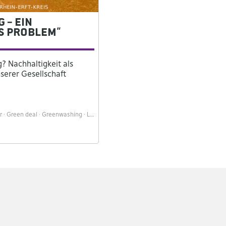
 – ein
s Problem“
? Nachhaltigkeit als
nserer Gesellschaft
r
Green deal
Greenwashing
Lobbyismus
Nachhaltigkeit
Politik
Themenwoc