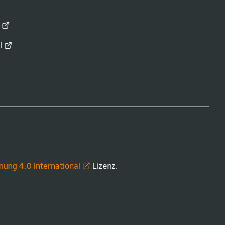
d
l
nung 4.0
International
Lizenz.