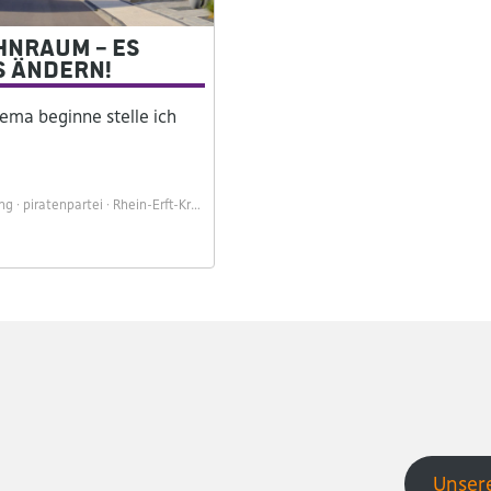
nraum – Es
s ändern!
ema beginne stelle ich
ng
piratenpartei
Rhein-Erft-Kreis
Sozialbau
Spd
Wohnraum
Unsere