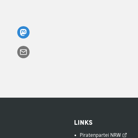
Links
Piratenpartei
NRW