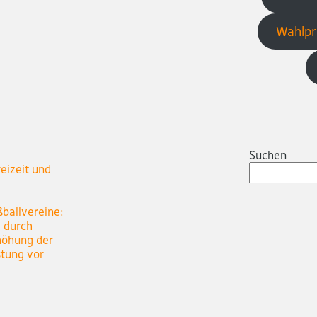
Wahlpr
Suchen
eizeit und
ßballvereine:
e durch
höhung der
stung vor