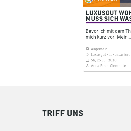
Luxusgut Woh
muss sich wa
Bevor ich mit dem Th
mich kurz vor: Mein…
Allgemein
Luxusgut
Luxussanieru
Sa, 25. Juli 2020
Anna Ende-Clemente
Triff uns