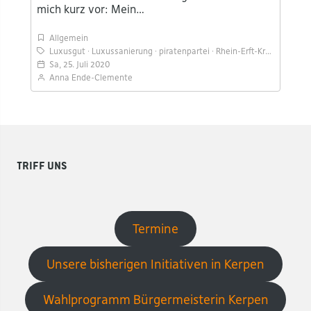
mich kurz vor: Mein…
Allgemein
Luxusgut
Luxussanierung
piratenpartei
Rhein-Erft-Kreis
Sozial
Sa, 25. Juli 2020
Anna Ende-Clemente
Triff uns
Termine
Unsere bisherigen Initiativen in Kerpen
Wahlprogramm Bürgermeisterin Kerpen